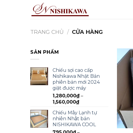
Skip
to
content
TRANG CHỦ
/
CỬA HÀNG
SẢN PHẨM
Chiếu sợi cao cấp
Nishikawa Nhật Bản
phiên bản mới 2024
giặt được máy
1,280,000
₫
–
1,560,000
₫
Chiếu Mây Lạnh tự
nhiên Nhật bản
NISHIKAWA COOL
795,000
₫
–