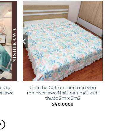
o cấp
Chăn hè Cotton mền mịn viền
hikawa
ren nishikawa Nhật bản mát kích
thước 2m x 2m2
540,000
₫