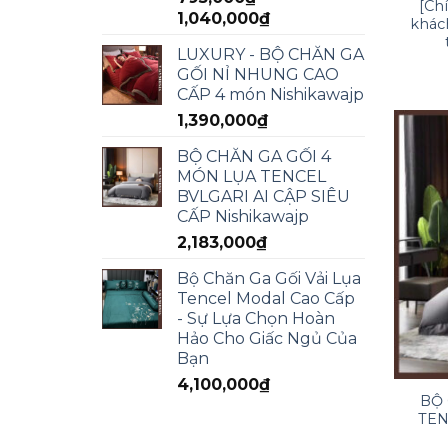
[Ch
1,040,000
₫
khác
LUXURY - BỘ CHĂN GA
GỐI NỈ NHUNG CAO
CẤP 4 món Nishikawajp
1,390,000
₫
BỘ CHĂN GA GỐI 4
MÓN LỤA TENCEL
BVLGARI AI CẬP SIÊU
CẤP Nishikawajp
2,183,000
₫
Bộ Chăn Ga Gối Vải Lụa
Tencel Modal Cao Cấp
- Sự Lựa Chọn Hoàn
Hảo Cho Giấc Ngủ Của
Bạn
4,100,000
₫
BỘ 
TEN