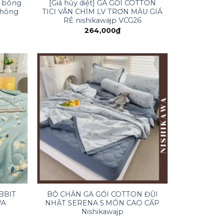
m bông
[Giá hủy diệt] GA GỐI COTTON
không
TICI VÂN CHÌM LV TRƠN MÀU GIÁ
RẺ nishikawajp VCG26
264,000
₫
BBIT
BỘ CHĂN GA GỐI COTTON ĐŨI
WA
NHẬT SERENA 5 MÓN CAO CẤP
Nishikawajp