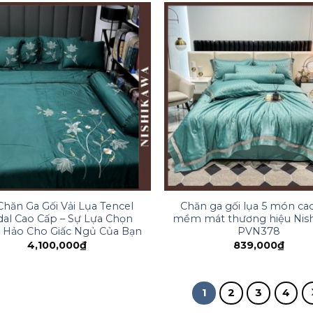
Chăn Ga Gối Vải Lụa Tencel
Chăn ga gối lụa 5 món ca
al Cao Cấp – Sự Lựa Chọn
mềm mát thương hiệu Nis
 Hảo Cho Giấc Ngủ Của Bạn
PVN378
4,100,000
₫
839,000
₫
1
2
3
4