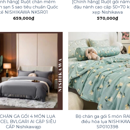
ính hãng] Ruột chăn mềm
[Chính hãng] Ruột gối nằ
h sạn 5 sao tiêu chuẩn Quốc
đậu nành cao cấp 50×70 
tế NISHIKAWA NKSR01
xẹp Nishikawa
659,000
₫
570,000
₫
CHĂN GA GỐI 4 MÓN LỤA
Bộ chăn ga gối 5 món RA
CEL BVLGARI AI CẬP SIÊU
điều hòa lụa NISHIKA
CẤP Nishikawajp
SP010398