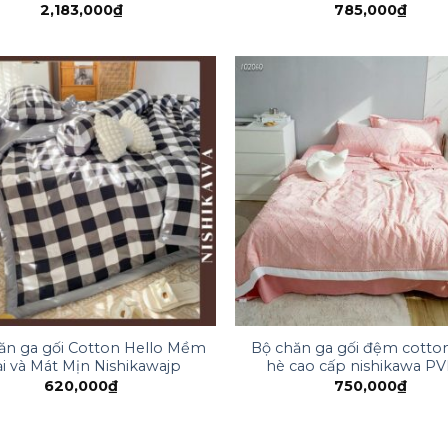
2,183,000
₫
785,000
₫
hăn ga gối Cotton Hello Mềm
Bộ chăn ga gối đệm cott
̣i và Mát Mịn Nishikawajp
hè cao cấp nishikawa P
620,000
₫
750,000
₫