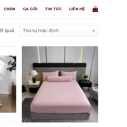
CHĂN
GA GỐI
TIN TỨC
LIÊN HỆ
kết quả