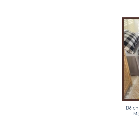
Bộ c
Ma