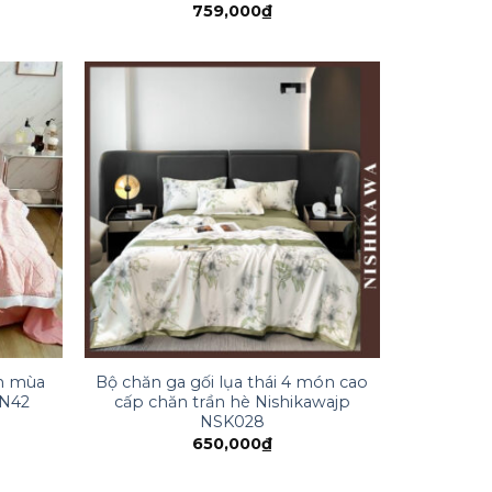
759,000
₫
on mùa
Bộ chăn ga gối lụa thái 4 món cao
VN42
cấp chăn trần hè Nishikawajp
NSK028
650,000
₫