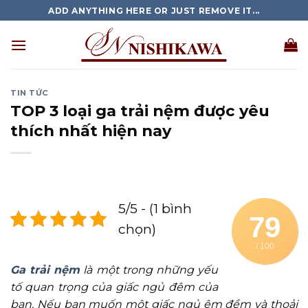
Skip
ADD ANYTHING HERE OR JUST REMOVE IT...
to
content
TIN TỨC
TOP 3 loại ga trải nệm được yêu
thích nhất hiện nay
5/5 - (1 bình
79
chọn)
/ 100
Ga trải nệm
là một trong những yếu
tố quan trọng của giấc ngủ đêm của
bạn. Nếu bạn muốn một giấc ngủ êm đềm và thoải