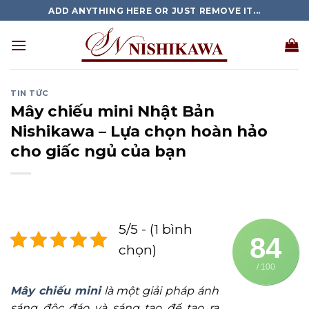
Skip
ADD ANYTHING HERE OR JUST REMOVE IT...
to
content
TIN TỨC
Mây chiếu mini Nhật Bản
Nishikawa – Lựa chọn hoàn hảo
cho giấc ngủ của bạn
5/5 - (1 bình
84
chọn)
/ 100
Mây chiếu mini
là một giải pháp ánh
sáng độc đáo và sáng tạo để tạo ra