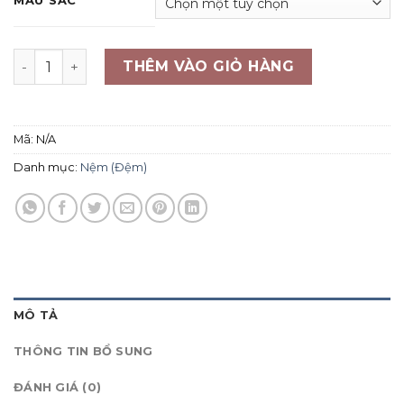
MÀU SẮC
Tấm bảo vệ nệm chống thấm dày chống nước Nishikwa
THÊM VÀO GIỎ HÀNG
Mã:
N/A
Danh mục:
Nệm (Đệm)
MÔ TẢ
THÔNG TIN BỔ SUNG
ĐÁNH GIÁ (0)