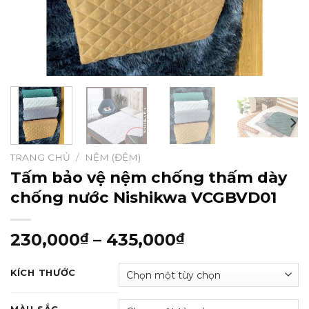
TRANG CHỦ
/
NỆM (ĐỆM)
Tấm bảo vệ nệm chống thấm dày
chống nước Nishikwa VCGBVD01
230,000
–
435,000
₫
₫
KÍCH THƯỚC